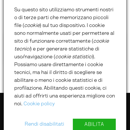
*campi obbligatori
Su questo sito utilizziamo strumenti nostri
o di terze parti che memorizzano piccoli
file (
cookie
) sul tuo dispositivo. I cookie
sono normalmente usati per permettere al
sito di funzionare correttamente (
cookie
Prossimi
Eventi
tecnici
) e per generare statistiche di
uso/navigazione (
cookie statistici
).
Non ci sono eventi in arrivo al momento.
Possiamo usare direttamente i cookie
tecnici, ma hai il diritto di scegliere se
abilitare o meno i cookie statistici e di
profilazione. Abilitando questi cookie, ci
aiuti ad offrirti una esperienza migliore con
noi.
Cookie policy
@ UmbriaLibri 2022
Rendi disabilitati
ABILITA