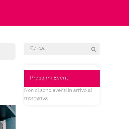
Prossimi
Eventi
Non ci sono eventi in arrivo al
momento.