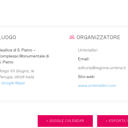
LUOGO
ORGANIZZATORE
asilica di S. Pietro –
Umbrialibri
Complesso Monumentale di
Email:
. Pietro
editoria@regione.umbria.it
Borgo XX Giugno, 74
Sito web:
Perugia
,
06126
Italia
+ Google Maps
www.umbrialibri.com
+ GOOGLE CALENDAR
+ ESPORTA 