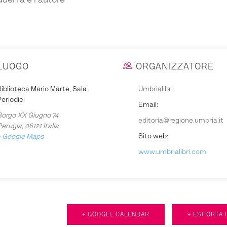
uerra e l’autore
LUOGO
ORGANIZZATORE
iblioteca Mario Marte, Sala
Umbrialibri
eriodici
Email:
Borgo XX Giugno 74
editoria@regione.umbria.it
Perugia
,
06121
Italia
Sito web:
+ Google Maps
www.umbrialibri.com
+ GOOGLE CALENDAR
+ ESPORTA 