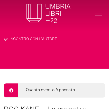
Me
INCONTRO CON L'AUTORE
Questo evento è passato.