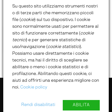
Su questo sito utilizziamo strumenti nostri
o di terze parti che memorizzano piccoli
file (
cookie
) sul tuo dispositivo. I cookie
sono normalmente usati per permettere al
sito di funzionare correttamente (
cookie
Prossimi
Eventi
tecnici
) e per generare statistiche di
uso/navigazione (
cookie statistici
).
Non ci sono eventi in arrivo al momento.
Possiamo usare direttamente i cookie
tecnici, ma hai il diritto di scegliere se
abilitare o meno i cookie statistici e di
profilazione. Abilitando questi cookie, ci
aiuti ad offrirti una esperienza migliore con
noi.
Cookie policy
@ UmbriaLibri 2022
Rendi disabilitati
ABILITA