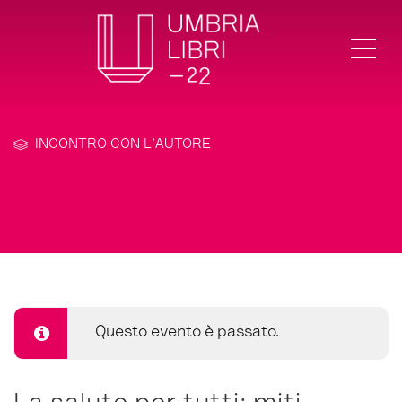
Me
INCONTRO CON L'AUTORE
Questo evento è passato.