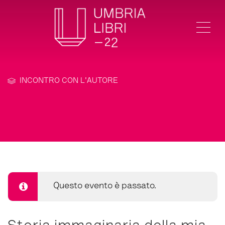
Me
INCONTRO CON L'AUTORE
Questo evento è passato.